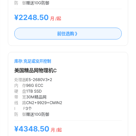
防 御
赠送10G防御
¥2248.50
月 /起
前往选购 》
库存:充足或没开控制
美国精品网物理机C
处理器
E5-2680V3*2
内 存
96G ECC
硬 盘
1TB SSD
带 宽
30M精品网
线 路
CN2+9929+CMIN2
I P
3个
防 御
赠送10G防御
¥4348.50
月 /起