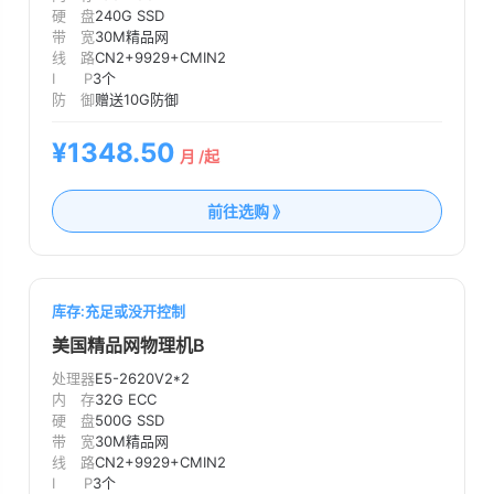
硬 盘
240G SSD
带 宽
30M精品网
线 路
CN2+9929+CMIN2
I P
3个
防 御
赠送10G防御
¥1348.50
月 /起
前往选购 》
库存:充足或没开控制
美国精品网物理机B
处理器
E5-2620V2*2
内 存
32G ECC
硬 盘
500G SSD
带 宽
30M精品网
线 路
CN2+9929+CMIN2
I P
3个