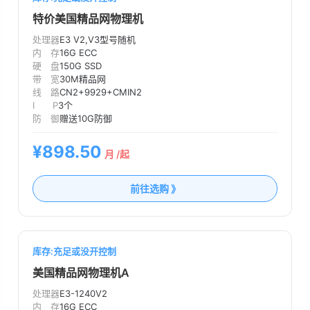
特价美国精品网物理机
处理器
E3 V2,V3型号随机
内 存
16G ECC
硬 盘
150G SSD
带 宽
30M精品网
线 路
CN2+9929+CMIN2
I P
3个
防 御
赠送10G防御
¥898.50
月 /起
前往选购 》
库存:充足或没开控制
美国精品网物理机A
处理器
E3-1240V2
内 存
16G ECC