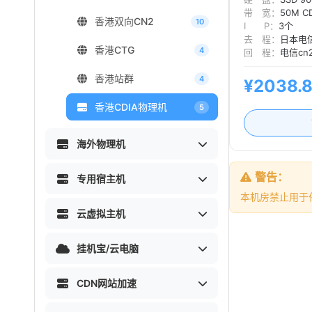
带 宽：
50M C
香港双向CN2
10
I P：
3个
去 程：
日本电信
香港CTG
4
回 程：
电信cn
香港站群
4
¥2038.
香港CDIA物理机
5
海外物理机
警告：
专用宿主机
本机房禁止用于
云虚拟主机
挂机宝/云电脑
CDN网站加速