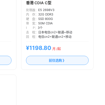
香港 CDIA C型
处理器：
E5 2698V3
内 存：
32G DDR3
硬 盘：
SSD 800G
带 宽：
50M CDIA
I P：
3个
去 程：
日本电信cn2+联通+移动
回 程：
电信cn2+联通cn2+移动
¥1198.80
月 /起
前往选购 》