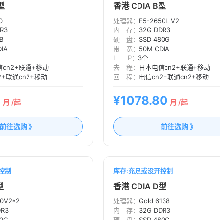
型
香港 CDIA B型
0
处理器：
E5-2650L V2
DR3
内 存：
32G DDR3
B
硬 盘：
SSD 480G
DIA
带 宽：
50M CDIA
I P：
3个
cn2+联通+移动
去 程：
日本电信cn2+联通+移动
2+联通cn2+移动
回 程：
电信cn2+联通cn2+移动
0
¥1078.80
月 /起
月 /起
前往选购 》
前往选购 》
控制
库存:充足或没开控制
型
香港 CDIA D型
50V2*2
处理器：
Gold 6138
DR3
内 存：
32G DDR3
60G
硬 盘：
SSD 480G