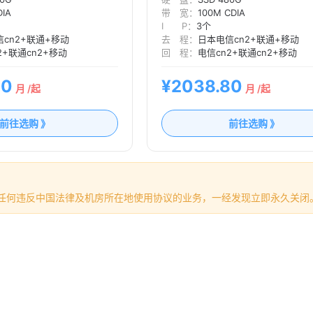
DIA
带 宽：
100M CDIA
I P：
3个
cn2+联通+移动
去 程：
日本电信cn2+联通+移动
2+联通cn2+移动
回 程：
电信cn2+联通cn2+移动
80
¥2038.80
月 /起
月 /起
前往选购 》
前往选购 》
任何违反中国法律及机房所在地使用协议的业务，一经发现立即永久关闭