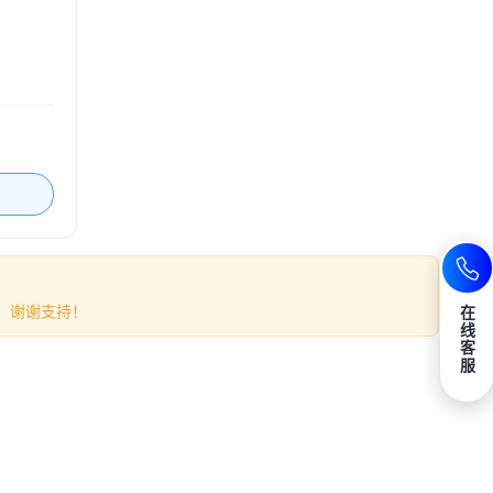
。谢谢支持！
在
线
客
服