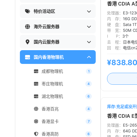
香港 CDIA A
特价活动区
处理器：
E3-123
内 存：
16G D
硬 盘：
Sata 1T
海外云服务器
带 宽：
50M C
I P：
3个
国内云服务器
去 程：
日本电信
回 程：
电信cn
国内香港物理机
¥838.8
成都物理机
1
枣庄物理机
4
湖北物理机
6
库存:充足或没开
香港百兆
4
香港 CDIA E
香港显卡
7
处理器：
E5-26
内 存：
64G D
香港高防
6
硬 盘：
SSD 9