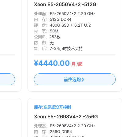
Xeon E5-2650V4*2 -512G
处理器：
E5-2650V4*2 2.20 GHz
内 存：
512G DDR4
硬 盘：
400G SSD + 6.2T U.2
带 宽：
50M
公网IP：
253枚
防 御：
无
售 后：
7*24小时技术支持
¥4440.00
月 /起
前往选购 》
库存:充足或没开控制
Xeon E5- 2698V4*2 -256G
处理器：
E5-2698V4*2 2.20 GHz
内 存：
256G DDR4