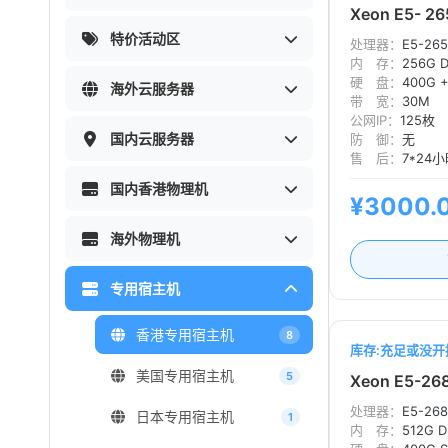
Xeon E5- 2
特价活动区
处理器：
E5-265
内 存：
256G 
硬 盘：
400G +
海外云服务器
带 宽：
30M
公网IP：
125枚
国内云服务器
防 御：
无
售 后：
7*24
国内香港物理机
¥3000.
海外物理机
专用宿主机
香港专用宿主机
8
库存:充足或没开
美国专用宿主机
5
Xeon E5-26
处理器：
E5-268
日本专用宿主机
1
内 存：
512G 