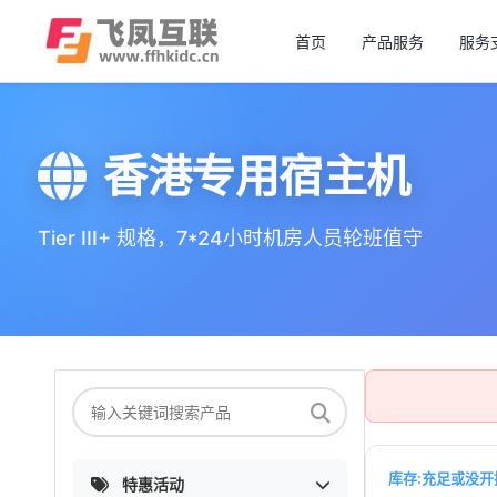
首页
产品服务
服务
香港专用宿主机
Tier III+ 规格，7*24小时机房人员轮班值守
库存:充足或没开
特惠活动