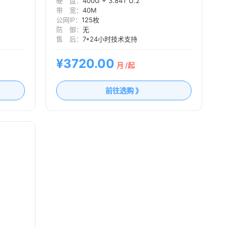
硬 盘：
400G + 3.84T U.2
带 宽：
40M
公网IP：
125枚
防 御：
无
售 后：
7*24小时技术支持
¥3720.00
月 /起
前往选购 》