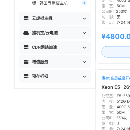
硬 盘：
400G S
韩国专用宿主机
1
带 宽：
50M
公网IP：
253枚
防 御：
无
云虚拟主机
售 后：
7*24
挂机宝/云电脑
¥4800.
CDN网站加速
增值服务
预存折扣
库存:充足或没开
Xeon E5- 2
处理器：
E5-269
内 存：
512G 
硬 盘：
400G S
带 宽：
50M
公网IP：
253枚
防 御：
无
售 后：
7*24