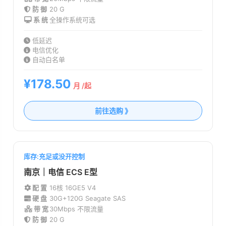
防 御
20 G
系 统
全操作系统可选
低延迟
电信优化
自动白名单
¥178.50
月 /起
前往选购 》
库存:充足或没开控制
南京｜电信 ECS E型
配 置
16核 16G
E5 V4
硬 盘
30G+120G Seagate SAS
带 宽
30Mbps 不限流量
防 御
20 G