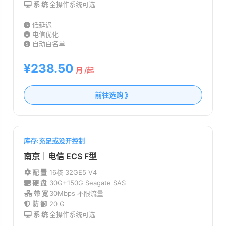
系 统
全操作系统可选
低延迟
电信优化
自动白名单
¥238.50
月 /起
前往选购 》
库存:充足或没开控制
南京｜电信 ECS F型
配 置
16核 32G
E5 V4
硬 盘
30G+150G Seagate SAS
带 宽
30Mbps 不限流量
防 御
20 G
系 统
全操作系统可选