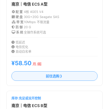
南京｜电信 ECS A型
配 置
4核 4G
E5 V4
硬 盘
30G+20G Seagate SAS
带 宽
10Mbps 不限流量
防 御
20 G
系 统
全操作系统可选
低延迟
电信优化
自动白名单
¥58.50
月 /起
前往选购 》
库存:充足或没开控制
南京｜电信 ECS B型