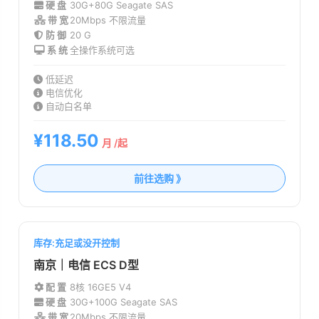
硬 盘
30G+80G Seagate SAS
带 宽
20Mbps 不限流量
防 御
20 G
系 统
全操作系统可选
低延迟
电信优化
自动白名单
¥118.50
月 /起
前往选购 》
库存:充足或没开控制
南京｜电信 ECS D型
配 置
8核 16G
E5 V4
硬 盘
30G+100G Seagate SAS
带 宽
20Mbps 不限流量