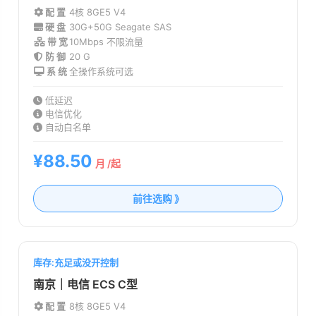
配 置
4核 8G
E5 V4
硬 盘
30G+50G Seagate SAS
带 宽
10Mbps 不限流量
防 御
20 G
系 统
全操作系统可选
低延迟
电信优化
自动白名单
¥88.50
月 /起
前往选购 》
库存:充足或没开控制
南京｜电信 ECS C型
配 置
8核 8G
E5 V4