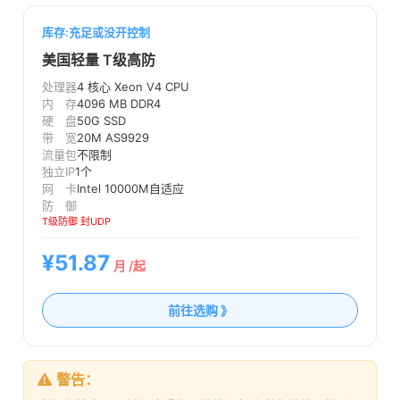
库存:充足或没开控制
美国轻量 T级高防
处理器
4 核心 Xeon V4 CPU
内 存
4096 MB DDR4
硬 盘
50G SSD
带 宽
20M AS9929
流量包
不限制
独立IP
1个
网 卡
Intel 10000M自适应
防 御
T级防御 封UDP
¥51.87
月 /起
前往选购 》
警告：