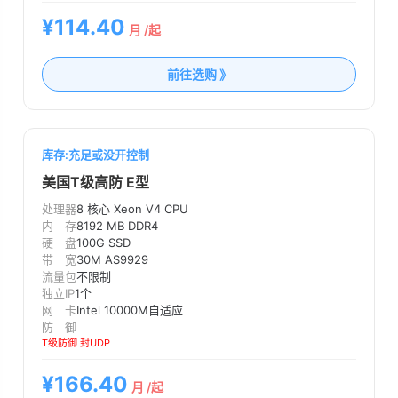
¥114.40
月 /起
前往选购 》
库存:充足或没开控制
美国T级高防 E型
处理器
8 核心 Xeon V4 CPU
内 存
8192 MB DDR4
硬 盘
100G SSD
带 宽
30M AS9929
流量包
不限制
独立IP
1个
网 卡
Intel 10000M自适应
防 御
T级防御 封UDP
¥166.40
月 /起