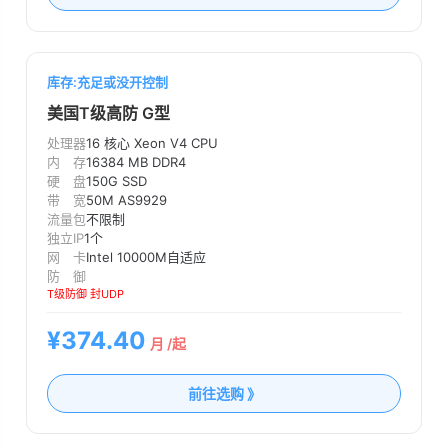
库存:充足或没开控制
美国T级高防 G型
处理器
16 核心 Xeon V4 CPU
内 存
16384 MB DDR4
硬 盘
150G SSD
带 宽
50M AS9929
流量包
不限制
独立IP
1个
网 卡
Intel 10000M自适应
防 御
T级防御 封UDP
¥374.40
月 /起
前往选购 》