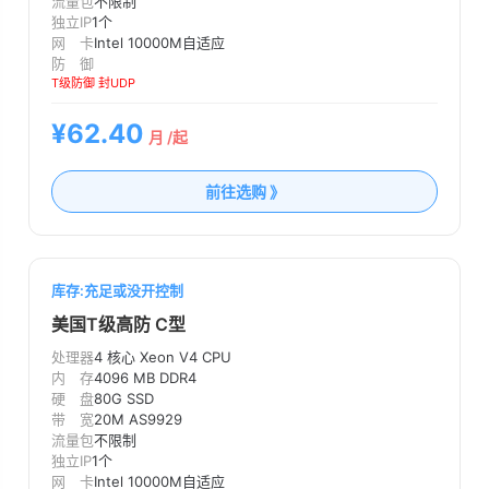
流量包
不限制
独立IP
1个
网 卡
Intel 10000M自适应
防 御
T级防御 封UDP
¥62.40
月 /起
前往选购 》
库存:充足或没开控制
美国T级高防 C型
处理器
4 核心 Xeon V4 CPU
内 存
4096 MB DDR4
硬 盘
80G SSD
带 宽
20M AS9929
流量包
不限制
独立IP
1个
网 卡
Intel 10000M自适应