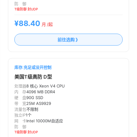
防 御
T级防御 封UDP
¥88.40
月 /起
前往选购 》
库存:充足或没开控制
美国T级高防 D型
处理器
8 核心 Xeon V4 CPU
内 存
4096 MB DDR4
硬 盘
90G SSD
带 宽
25M AS9929
流量包
不限制
独立IP
1个
网 卡
Intel 10000M自适应
防 御
T级防御 封UDP