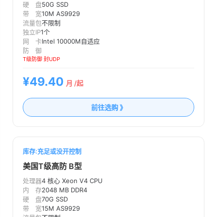
硬 盘
50G SSD
带 宽
10M AS9929
流量包
不限制
独立IP
1个
网 卡
Intel 10000M自适应
防 御
T级防御 封UDP
¥49.40
月 /起
前往选购 》
库存:充足或没开控制
美国T级高防 B型
处理器
4 核心 Xeon V4 CPU
内 存
2048 MB DDR4
硬 盘
70G SSD
带 宽
15M AS9929