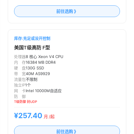
前往选购 》
库存:充足或没开控制
美国T级高防 F型
处理器
8 核心 Xeon V4 CPU
内 存
16384 MB DDR4
硬 盘
130G SSD
带 宽
40M AS9929
流量包
不限制
独立IP
1个
网 卡
Intel 10000M自适应
防 御
T级防御 封UDP
¥257.40
月 /起
前往选购 》