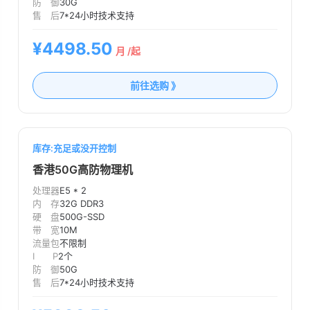
防 御
30G
售 后
7*24小时技术支持
¥4498.50
月 /起
前往选购 》
库存:充足或没开控制
香港50G高防物理机
处理器
E5 * 2
内 存
32G DDR3
硬 盘
500G-SSD
带 宽
10M
流量包
不限制
I P
2个
防 御
50G
售 后
7*24小时技术支持