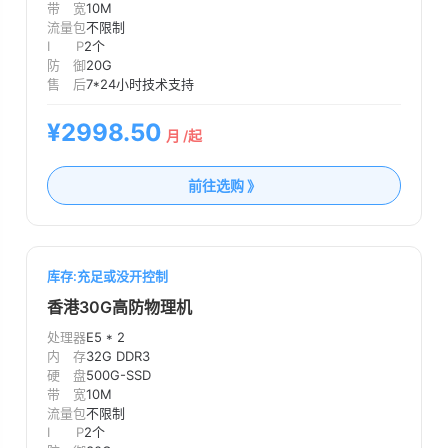
带 宽
10M
流量包
不限制
I P
2个
防 御
20G
售 后
7*24小时技术支持
¥2998.50
月 /起
前往选购 》
库存:充足或没开控制
香港30G高防物理机
处理器
E5 * 2
内 存
32G DDR3
硬 盘
500G-SSD
带 宽
10M
流量包
不限制
I P
2个