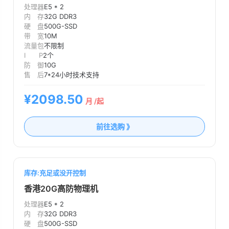
处理器
E5 * 2
内 存
32G DDR3
硬 盘
500G-SSD
带 宽
10M
流量包
不限制
I P
2个
防 御
10G
售 后
7*24小时技术支持
¥2098.50
月 /起
前往选购 》
库存:充足或没开控制
香港20G高防物理机
处理器
E5 * 2
内 存
32G DDR3
硬 盘
500G-SSD