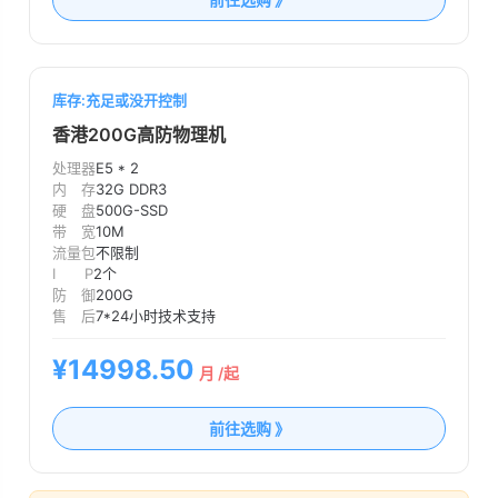
库存:充足或没开控制
香港200G高防物理机
处理器
E5 * 2
内 存
32G DDR3
硬 盘
500G-SSD
带 宽
10M
流量包
不限制
I P
2个
防 御
200G
售 后
7*24小时技术支持
¥14998.50
月 /起
前往选购 》