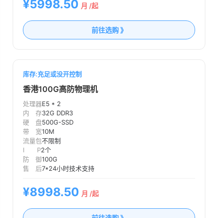
¥5998.50
月 /起
前往选购 》
库存:充足或没开控制
香港100G高防物理机
处理器
E5 * 2
内 存
32G DDR3
硬 盘
500G-SSD
带 宽
10M
流量包
不限制
I P
2个
防 御
100G
售 后
7*24小时技术支持
¥8998.50
月 /起
前往选购 》