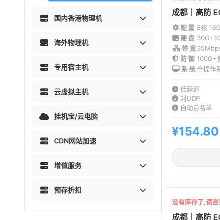
成都｜高防 E
国内香港物理机
配 置
8核 16
硬 盘
30G+1
海外物理机
带 宽
35Mb
防 御
100G
专用宿主机
系 统
全操作
低延迟
云虚拟主机
封UDP
自动白名单
挂机宝/云电脑
¥154.80
CDN网站加速
增值服务
预存折扣
没有库存了,请
成都｜高防 E