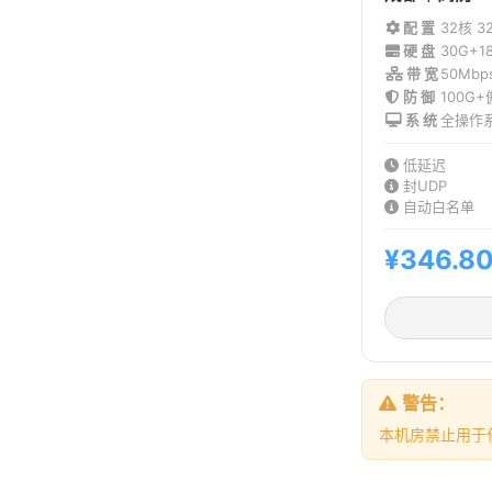
配 置
32核 3
硬 盘
30G+1
带 宽
50Mb
防 御
100G
系 统
全操作
低延迟
封UDP
自动白名单
¥346.8
警告：
本机房禁止用于