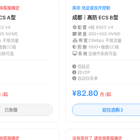
咨询客服确定
库存:充足或没开控制
CS A型
成都｜高防 ECS B型
E5 V4
配 置
4核 8G
E5 V4
0G NVME
硬 盘
30G+50G NVME
ps 不限流量
带 宽
25Mbps 不限流量
+傲盾CC墙
防 御
100G+傲盾CC墙
系统可选
系 统
全操作系统可选
低延迟
封UDP
自动白名单
¥82.80
 /起
月 /起
已售罄
前往选购 》
咨询客服确定
没有库存了,请咨询客服确定