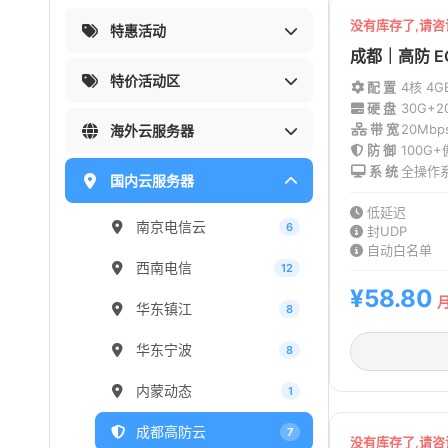
没有库存了,请
特惠活动
成都｜高防 E
特价活动区
配 置
4核 4G
硬 盘
30G+2
带 宽
20Mb
海外云服务器
防 御
100G
系 统
全操作
国内云服务器
低延迟
南京电信云
6
封UDP
自动白名单
西南电信
12
¥58.80
月
华东镇江
8
华东宁波
8
内蒙动态
1
成都高防云
7
没有库存了,请