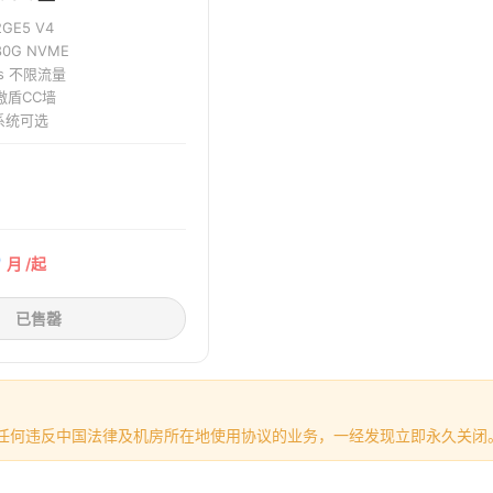
2G
E5 V4
80G NVME
ps 不限流量
+傲盾CC墙
系统可选
0
月 /起
已售罄
任何违反中国法律及机房所在地使用协议的业务，一经发现立即永久关闭