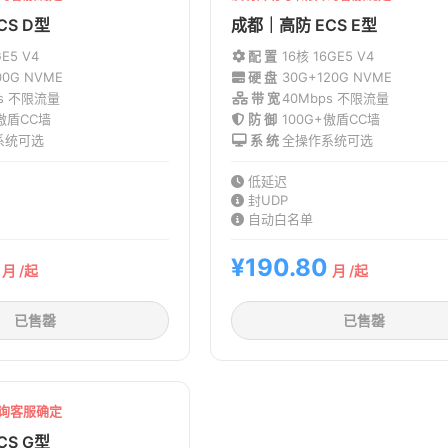
CS D型
成都｜高防 ECS E型
G
E5 V4
配 置
16核 16G
E5 V4
00G NVME
硬 盘
30G+120G NVME
ps 不限流量
带 宽
40Mbps 不限流量
+傲盾CC墙
防 御
100G+傲盾CC墙
系统可选
系 统
全操作系统可选
低延迟
封UDP
自动白名单
¥190.80
月 /起
月 /起
已售罄
已售罄
咨询客服确定
CS G型