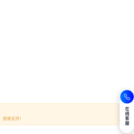
在
线
。谢谢支持！
客
服