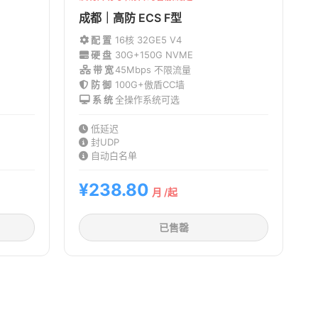
成都｜高防 ECS F型
配 置
16核 32G
E5 V4
硬 盘
30G+150G NVME
带 宽
45Mbps 不限流量
防 御
100G+傲盾CC墙
系 统
全操作系统可选
低延迟
封UDP
自动白名单
¥238.80
月 /起
已售罄