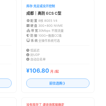
库存:充足或没开控制
成都｜高防 ECS C型
配 置
8核 8G
E5 V4
硬 盘
30G+80G NVME
带 宽
30Mbps 不限流量
防 御
100G+傲盾CC墙
系 统
全操作系统可选
低延迟
封UDP
自动白名单
¥106.80
月 /起
前往选购 》
没有库存了,请咨询客服确定